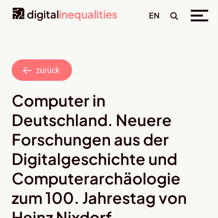
digital
inequalities
EN
zurück
Computer in
Deutschland. Neuere
Forschungen aus der
Digitalgeschichte und
Computerarchäologie
zum 100. Jahrestag von
Heinz Nixdorf