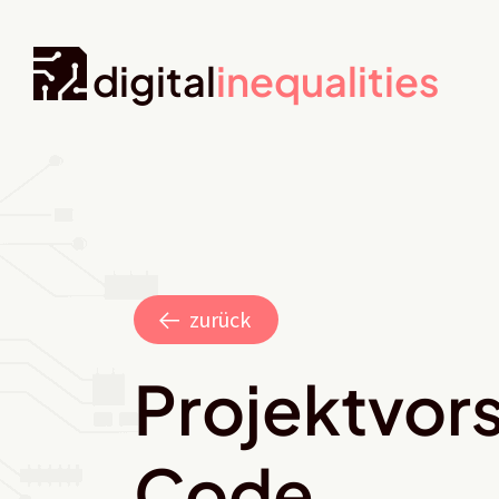
digital
inequalities
zurück
Projektvors
Code