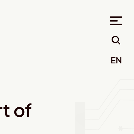
EN
t of