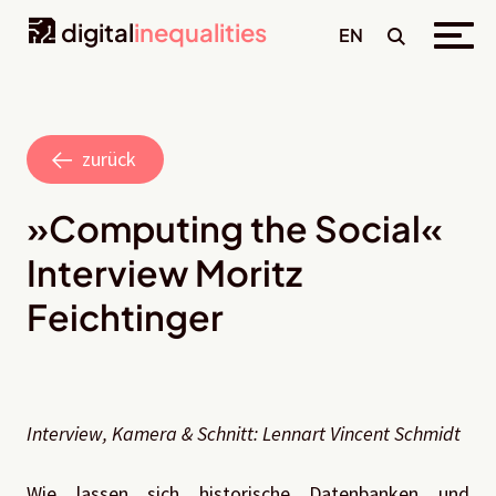
digital
inequalities
EN
zurück
»Computing the Social«
Interview Moritz
Feichtinger
Interview, Kamera & Schnitt: Lennart Vincent Schmidt
Wie lassen sich historische Datenbanken und